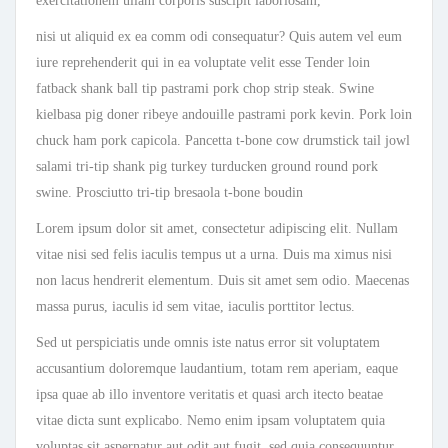
exercitationem ullam corporis suscipit laboriosam,
nisi ut aliquid ex ea comm odi consequatur? Quis autem vel eum
iure reprehenderit qui in ea voluptate velit esse Tender loin
fatback shank ball tip pastrami pork chop strip steak. Swine
kielbasa pig doner ribeye andouille pastrami pork kevin. Pork loin
chuck ham pork capicola. Pancetta t-bone cow drumstick tail jowl
salami tri-tip shank pig turkey turducken ground round pork
swine. Prosciutto tri-tip bresaola t-bone boudin
Lorem ipsum dolor sit amet, consectetur adipiscing elit. Nullam
vitae nisi sed felis iaculis tempus ut a urna. Duis ma ximus nisi
non lacus hendrerit elementum. Duis sit amet sem odio. Maecenas
massa purus, iaculis id sem vitae, iaculis porttitor lectus.
Sed ut perspiciatis unde omnis iste natus error sit voluptatem
accusantium doloremque laudantium, totam rem aperiam, eaque
ipsa quae ab illo inventore veritatis et quasi arch itecto beatae
vitae dicta sunt explicabo. Nemo enim ipsam voluptatem quia
voluptas sit aspernatur aut odit aut fugit, sed quia consequuntur