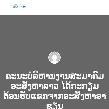
ຄະນະບໍລິຫານງານສະມາຄົມ
ອະສັງຫາລາວ ໄດ້ກະກຽມ
ຕ້ອນຮັບແຂກຈາກອະສັງຫາອາ
ຊຽນ