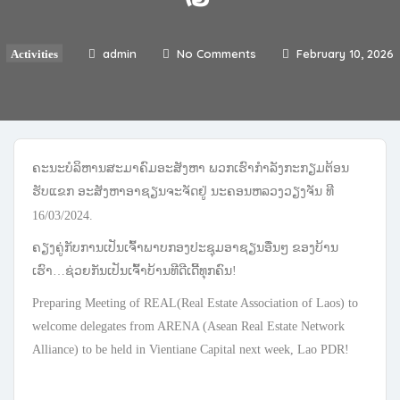
admin
No Comments
February 10, 2026
Activities
ຄະນະບໍລິຫານສະມາຄົມອະສັງຫາ ພວກເຮົາກຳລັງກະກຽມຕ້ອນ
ຮັບແຂກ ອະສັງຫາອາຊຽນຈະຈັດຢູ່ ນະຄອນຫລວງວຽງຈັນ ທີ
16/03/2024.
ຄຽງຄູ່ກັບການເປັນເຈົ້າພາບກອງປະຊຸມອາຊຽນອື່ນໆ ຂອງບ້ານ
ເຮົາ…ຊ່ວຍກັນເປັນເຈົ້າບ້ານທີດີເດີ້ທຸກຄົນ!
Preparing Meeting of REAL(Real Estate Association of Laos) to
welcome delegates from ARENA (Asean Real Estate Network
Alliance) to be held in Vientiane Capital next week, Lao PDR!